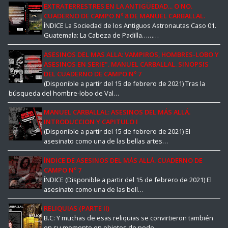
EXTRATERRESTRES EN LA ANTIGÜEDAD... O NO.
CUADERNO DE CAMPO Nº 8 DE MANUEL CARBALLAL.
ÍNDICE La Sociedad de los Antiguos Astronautas Caso 01.
Guatemala: La Cabeza de Padilla………
ASESINOS DEL MAS ALLA: VAMPIROS, HOMBRES-LOBO Y
ASESINOS EN SERIE". MANUEL CARBALLAL. SINOPSIS
DEL CUADERNO DE CAMPO Nº 7
(Disponible a partir del 15 de febrero de 2021) Tras la
búsqueda del hombre-lobo de Val…
MANUEL CARBALLAL: ASESINOS DEL MÁS ALLÁ.
INTRODUCCION Y CAPITULO I
(Disponible a partir del 15 de febrero de 2021) El
asesinato como una de las bellas artes…
ÍNDICE DE ASESINOS DEL MÁS ALLÁ. CUADERNO DE
CAMPO Nº 7
ÍNDICE (Disponible a partir del 15 de febrero de 2021) El
asesinato como una de las bell…
RELIQUIAS (PARTE II)
B.C: Y muchas de esas reliquias se convirtieron también
en su momento en objetos de pode…