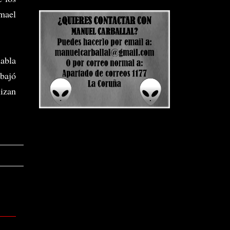
smael
abla
abajó
lizan