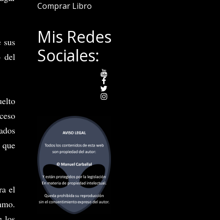
Comprar Libro
Mis Redes
e sus
Sociales:
 del
uelto
cceso
ados
o que
ra el
Ummo.
e los