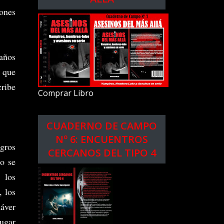
iones
años
l que
cribe
Comprar Libro
CUADERNO DE CAMPO
Nº 6: ENCUENTROS
igros
CERCANOS DEL TIPO 4
ro se
 los
, los
dáver
lugar