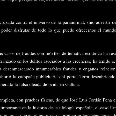
 cruzada contra el universo de lo paranormal, sino advertir d
a poder disfrutar de todo lo que puede ofrecernos el mundo
s casos de fraudes con móviles de temática esotérica ha res
lizado en los delitos asociados a las creencias, ha tenido a
Ha desenmascarado innumerables fraudes y engaños relacion
abortó la campaña publicitaria del portal Terra descubriend
nerado la falsa oleada de ovnis en Galicia.
mpleta, con pruebas físicas, de que José Luis Jordán Peña e
s importante en la historia de la ufología española, el caso 
el autor, y que en algunos casos originaron las detenciones d