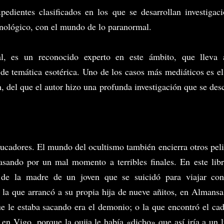
pedientes clasificados en los que se desarrollan investigac
minológico, con el mundo de lo paranormal.
al, es un reconocido experto en este ámbito, que lleva 
de temática esotérica. Uno de los casos más mediáticos es e
del que el autor hizo una profunda investigación que se des
aucadores. El mundo del ocultismo también encierra otros pel
asando por un mal momento a terribles finales. En este lib
o de la madre de un joven que se suicidó para viajar con
 o la que arrancó a su propia hija de nueve añitos, en Almansa
ue le estaba sacando era el demonio; o la que encontró el ca
a en Vigo, porque la ouija le había «dicho» que así iría a un 