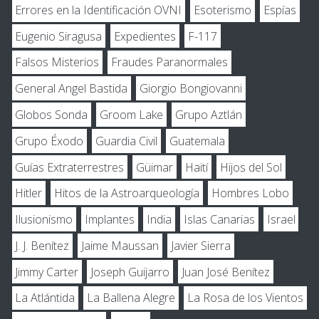
Errores en la Identificación OVNI
Esoterismo
Espías
Eugenio Siragusa
Expedientes
F-117
Falsos Misterios
Fraudes Paranormales
General Angel Bastida
Giorgio Bongiovanni
Globos Sonda
Groom Lake
Grupo Aztlán
Grupo Éxodo
Guardia Civil
Guatemala
Guías Extraterrestres
Güimar
Haití
Hijos del Sol
Hitler
Hitos de la Astroarqueología
Hombres Lobo
Ilusionismo
Implantes
India
Islas Canarias
Israel
J. J. Benítez
Jaime Maussan
Javier Sierra
Jimmy Carter
Joseph Guijarro
Juan José Benítez
La Atlántida
La Ballena Alegre
La Rosa de los Vientos