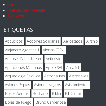
Cookies
Políticas de Privacidad
Aviso Legal
ETIQUETAS
Abducidos
Acciones Solidarias
Aerostatos
Airship
Alejandro Agostinelli
Alertas OVNI
Andreas Faber Kaiser
Anticristo
Apariciones Marianas
Apolo XVI
Area 51
Arqueología Psiquíca
Astronautas
Astronaves
Aviones Espías
Aviones Negros
Avistamientos
Bases Aéreas
Bestiario
Biblia
Bill Clinton
Bolas de Fuego
Bruno Cardeñosa