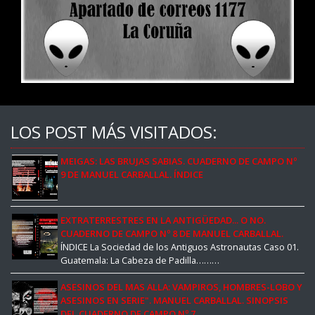
LOS POST MÁS VISITADOS:
MEIGAS: LAS BRUJAS SABIAS. CUADERNO DE CAMPO Nº
9 DE MANUEL CARBALLAL. ÍNDICE
EXTRATERRESTRES EN LA ANTIGÜEDAD... O NO.
CUADERNO DE CAMPO Nº 8 DE MANUEL CARBALLAL.
ÍNDICE La Sociedad de los Antiguos Astronautas Caso 01.
Guatemala: La Cabeza de Padilla………
ASESINOS DEL MAS ALLA: VAMPIROS, HOMBRES-LOBO Y
ASESINOS EN SERIE". MANUEL CARBALLAL. SINOPSIS
DEL CUADERNO DE CAMPO Nº 7