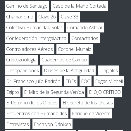
Camino de Santiago
Caso de la Mano Cortada
Chamanismo
Clave 26
Clave 33
Colectivo Humanidad Solar
Comando Asthar
Confederación Intergaláctica
Contactados
Controladores Aéreos
Coronel Munaiz
Criptozoología
Cuadernos de Campo
Desapariciones
Dioses de la Antigüedad
Dirigibles
Dr. Francisco Julio Padrón
EBEs
EOC
Edgar Michell
Egipto
El Mito de la Segunda Venida
El OJO CRÍTICO
El Retorno de los Dioses
El secreto de los Dioses
Encuentros con Humanoides
Enrique de Vicente
Entrevistas
Erich von Dániken