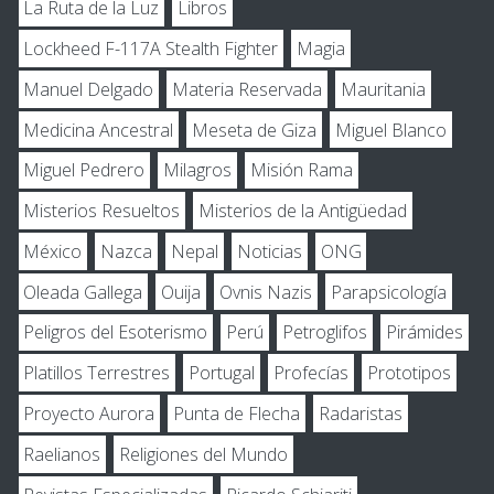
La Ruta de la Luz
Libros
Lockheed F-117A Stealth Fighter
Magia
Manuel Delgado
Materia Reservada
Mauritania
Medicina Ancestral
Meseta de Giza
Miguel Blanco
Miguel Pedrero
Milagros
Misión Rama
Misterios Resueltos
Misterios de la Antigüedad
México
Nazca
Nepal
Noticias
ONG
Oleada Gallega
Ouija
Ovnis Nazis
Parapsicología
Peligros del Esoterismo
Perú
Petroglifos
Pirámides
Platillos Terrestres
Portugal
Profecías
Prototipos
Proyecto Aurora
Punta de Flecha
Radaristas
Raelianos
Religiones del Mundo